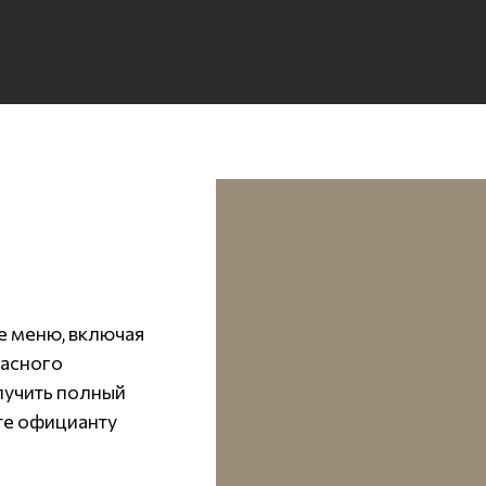
е меню, включая
расного
лучить полный
те официанту