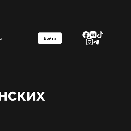
ы
Войти
анских