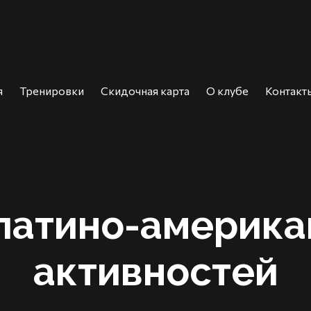
я
Тренировки
Скидочная карта
О клубе
Контакт
латино-америк
активностей